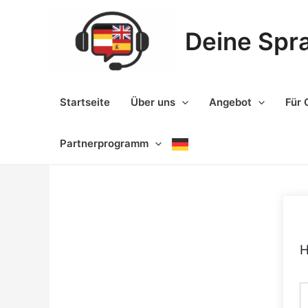
Zum
Inhalt
Deine Spr
springen
Startseite
Über uns
Angebot
Für 
Partnerprogramm
H