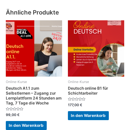
Ähnliche Produkte
Online-Kurse
Online-Kurse
Deutsch A1.1 zum
Deutsch online B1 für
Selbstlernen – Zugang zur
Schichtarbeiter
Lernplattform 24 Stunden am
Tag, 7 Tage die Woche
Bewertet
177,00
€
mit
0
von
Bewertet
99,00
€
In den Warenkorb
5
mit
0
von
In den Warenkorb
5