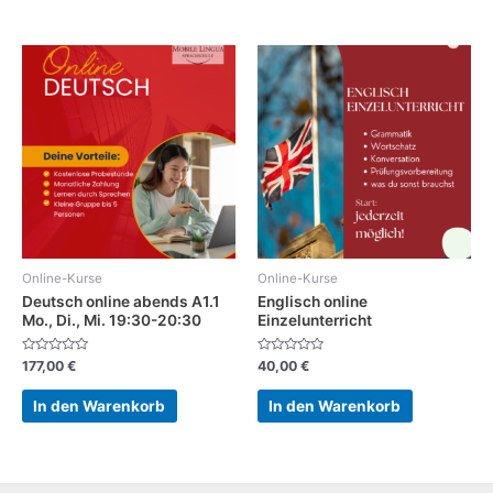
Online-Kurse
Online-Kurse
Deutsch online abends A1.1
Englisch online
Mo., Di., Mi. 19:30-20:30
Einzelunterricht
Bewertet
Bewertet
177,00
€
40,00
€
mit
mit
0
0
von
von
In den Warenkorb
In den Warenkorb
5
5