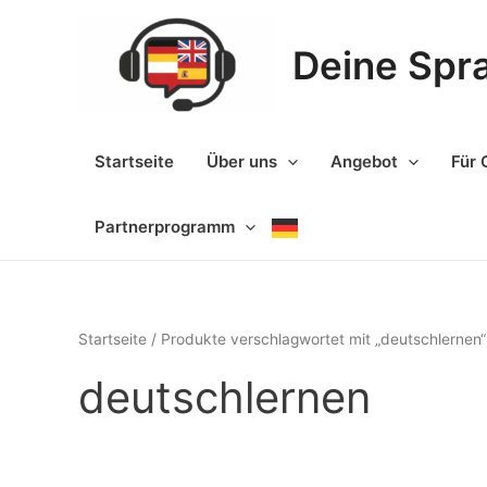
Zum
Inhalt
Deine Spr
springen
Startseite
Über uns
Angebot
Für 
Partnerprogramm
Startseite
/ Produkte verschlagwortet mit „deutschlernen“
deutschlernen