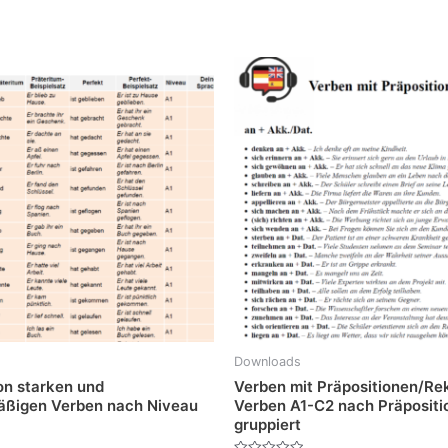
Downloads
on starken und
Verben mit Präpositionen/Rek
äßigen Verben nach Niveau
Verben A1-C2 nach Präpositi
gruppiert