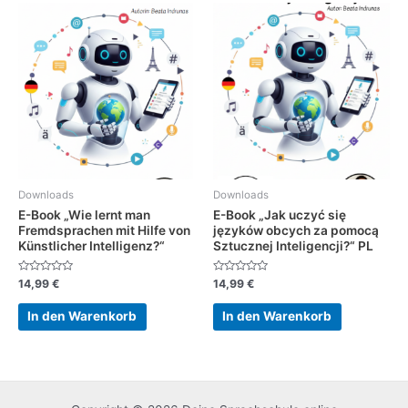
Downloads
Downloads
E-Book „Wie lernt man
E-Book „Jak uczyć się
Fremdsprachen mit Hilfe von
języków obcych za pomocą
Künstlicher Intelligenz?“
Sztucznej Inteligencji?“ PL
Bewertet
Bewertet
14,99
€
14,99
€
mit
mit
0
0
von
von
In den Warenkorb
In den Warenkorb
5
5