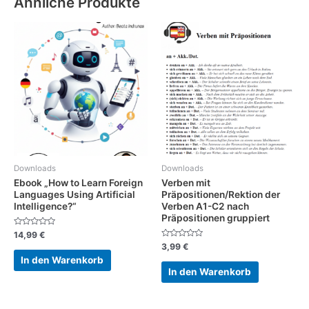
Ähnliche Produkte
Downloads
Downloads
Ebook „How to Learn Foreign
Verben mit
Languages Using Artificial
Präpositionen/Rektion der
Intelligence?“
Verben A1-C2 nach
Präpositionen gruppiert
Bewertet
14,99
€
mit
Bewertet
3,99
€
0
mit
von
In den Warenkorb
0
5
von
In den Warenkorb
5