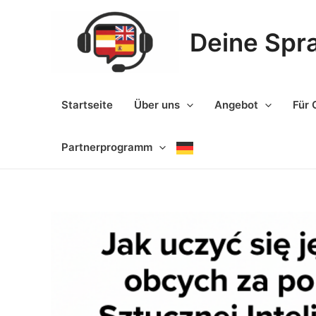
Zum
Inhalt
Deine Spr
springen
Startseite
Über uns
Angebot
Für 
Partnerprogramm