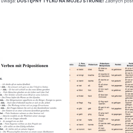
I uwaga:
DOSTĘPNY TYLKO NA MOJEJ STRONIE!
Żadnych pośre