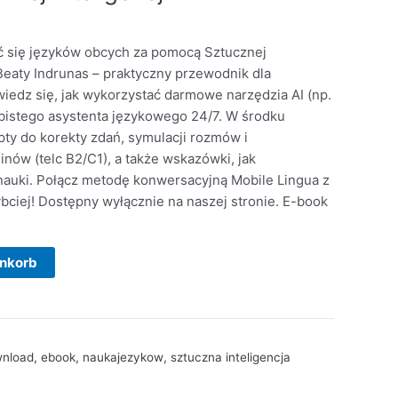
ć się języków obcych za pomocą Sztucznej
 Beaty Indrunas – praktyczny przewodnik dla
iedz się, jak wykorzystać darmowe narzędzia AI (np.
bistego asystenta językowego 24/7. W środku
ty do korekty zdań, symulacji rozmów i
nów (telc B2/C1), a także wskazówki, jak
auki. Połącz metodę konwersacyjną Mobile Lingua z
zybciej! Dostępny wyłącznie na naszej stronie. E-book
enkorb
nload
,
ebook
,
naukajezykow
,
sztuczna inteligencja