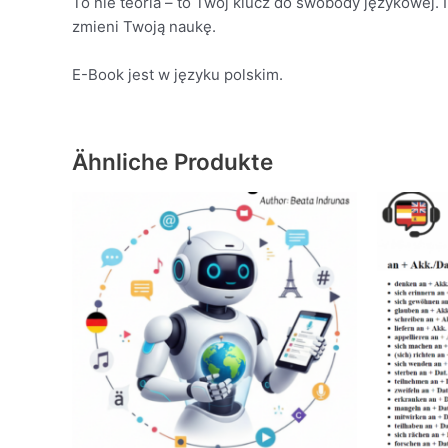
To nie teoria – to Twój klucz do swobody językowej. 
zmieni Twoją naukę.
E-Book jest w języku polskim.
Ähnliche Produkte