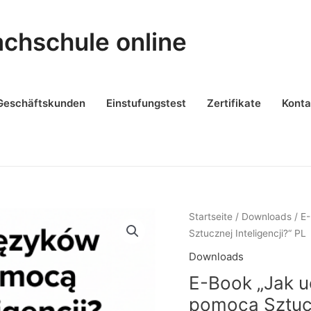
achschule online
Geschäftskunden
Einstufungstest
Zertifikate
Konta
E-
Startseite
/
Downloads
/ E
Book
Sztucznej Inteligencji?“ PL
"Jak
Downloads
uczyć
E-Book „Jak u
się
języków
pomocą Sztucz