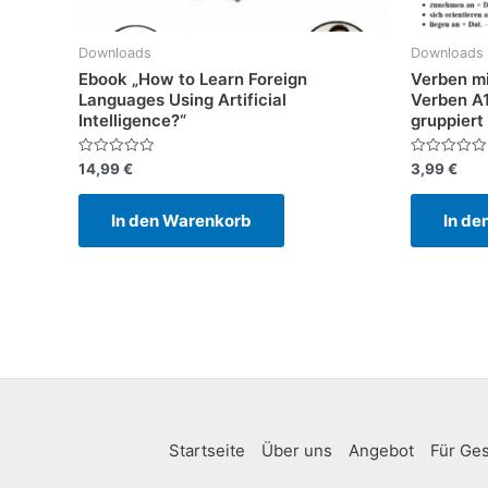
Downloads
Downloads
Ebook „How to Learn Foreign
Verben mi
Languages Using Artificial
Verben A
Intelligence?“
gruppiert
Bewertet
Bewertet
14,99
€
3,99
€
mit
mit
0
0
von
von
In den Warenkorb
In de
5
5
Startseite
Über uns
Angebot
Für Ge