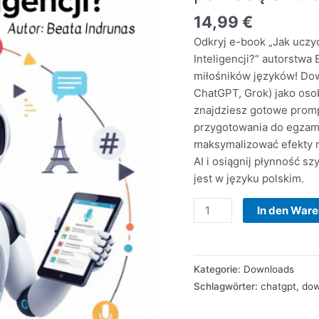
obcych
14,99
€
za
pomocą
Odkryj e-book „Jak uczy
Sztucznej
Inteligencji?“ autorstwa
Inteligencji?"
miłośników języków! Dow
PL
ChatGPT, Grok) jako oso
Menge
znajdziesz gotowe promp
przygotowania do egzami
maksymalizować efekty n
AI i osiągnij płynność s
jest w języku polskim.
In den War
Kategorie:
Downloads
Schlagwörter:
chatgpt
,
dow