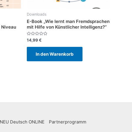
Downloads
E-Book „Wie lernt man Fremdsprachen
 Niveau
mit Hilfe von Künstlicher Intelligenz?“
Bewertet
14,99
€
mit
0
von
In den Warenkorb
5
NEU Deutsch ONLINE
Partnerprogramm