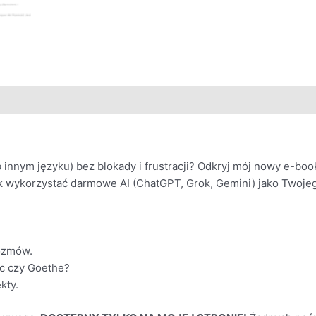
 innym języku) bez blokady i frustracji? Odkryj mój nowy e-boo
k wykorzystać darmowe AI (ChatGPT, Grok, Gemini) jako Twojeg
rozmów.
lc czy Goethe?
kty.