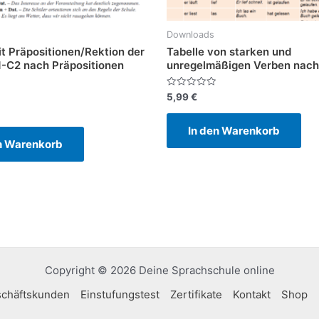
Downloads
t Präpositionen/Rektion der
Tabelle von starken und
1-C2 nach Präpositionen
unregelmäßigen Verben nach
Bewertet
5,99
€
mit
0
von
In den Warenkorb
5
n Warenkorb
Copyright © 2026 Deine Sprachschule online
schäftskunden
Einstufungstest
Zertifikate
Kontakt
Shop